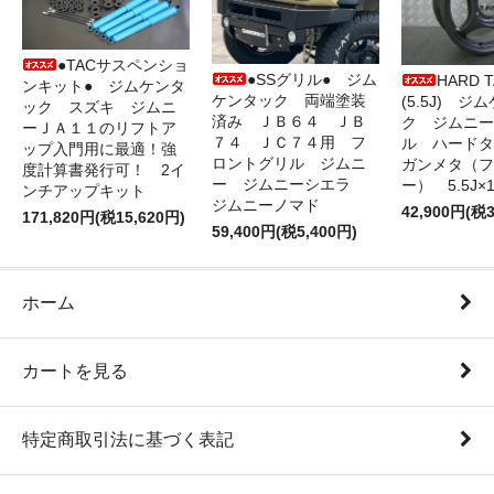
●TACサスペンショ
●SSグリル● ジム
HARD 
ンキット● ジムケンタ
ケンタック 両端塗装
(5.5J) ジ
ック スズキ ジムニ
済み ＪＢ６４ ＪＢ
ク ジムニー
ーＪＡ１１のリフトア
７４ ＪＣ７４用 フ
ル ハード
ップ入門用に最適！強
ロントグリル ジムニ
ガンメタ（フ
度計算書発行可！ 2イ
ー ジムニーシエラ
ー） 5.5J×1
ンチアップキット
ジムニーノマド
42,900円(税3
171,820円(税15,620円)
59,400円(税5,400円)
ホーム
カートを見る
特定商取引法に基づく表記